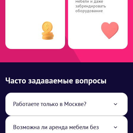
мебели и даже
забрендировать
оборудование
Часто задаваемые вопросы
Работаете только в Москве?
Нет, работаем по всей территории РФ. В
стоимость услуги закладывается логистика
из Москвы.
Возможна ли аренда мебели без