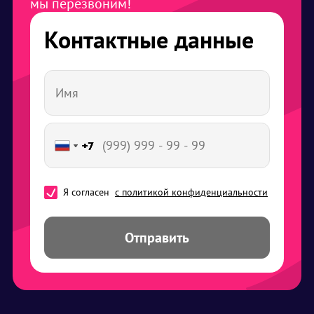
мы перезвоним!
Контактные данные
+7
+7
+7
+7
+7
Я согласен
с политикой конфиденциальности
Отправить