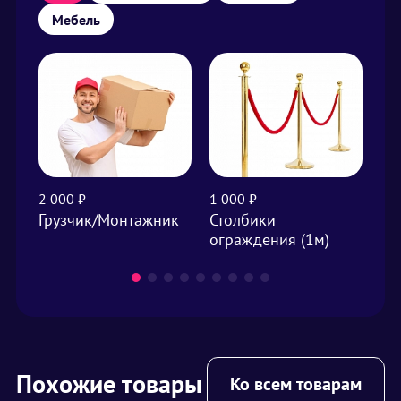
Мебель
2 000 ₽
1 000 ₽
от 
Грузчик/Монтажник
Столбики
Ст
ограждения (1м)
Похожие товары
Ко всем товарам