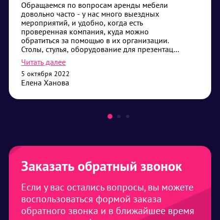
Обращаемся по вопросам аренды мебели
довольно часто - у нас много выездных
мероприятий, и удобно, когда есть
проверенная компания, куда можно
обратиться за помощью в их организации.
Столы, стулья, оборудование для презентаций
- самые частые наши запросы. Привозят без
Читать далее
опозданий, помогают с установкой, если
5 октября 2022
требуется - всегда дадут совет что лучше
Елена Ханова
выбрать. Сотрудничество нас устраивает,
будем его продолжать.
Заказать обратный звонок
Если у вас остались вопросы, вы можете
воспользоваться формой заказа
обратного звонка и в ближайшее время