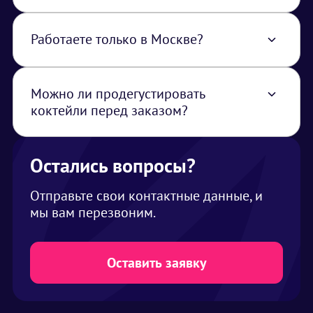
В мохито пабе вместо рома используется
пиво
Работаете только в Москве?
Нет, работаем по всей территории РФ. В
стоимость услуги закладывается логистика
из Москвы
Можно ли продегустировать
коктейли перед заказом?
Да, проведем дегустацию у нас в офисе
(баре) или организуем выездную дегустацию
в удобном для вас месте
Остались вопросы?
Отправьте свои контактные данные, и
мы вам перезвоним.
Оставить заявку