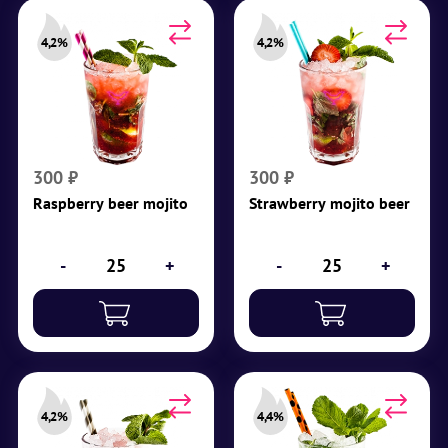
4,2%
4,2%
Raspberry beer mojito
Strawberry mojito beer
Крепость 4,2%
Крепость 4,2%
Светлое пиво, малина,
Дробленый лед,
малиновый сироп,
светлое пиво,
содовая, лайм, мята,
клубника, клубничный
дробленый лед
сироп, содовая, лайм,
300
₽
300
₽
мята
Raspberry beer mojito
Strawberry mojito beer
₽
300
₽
300
-
+
-
+
4,2%
4,4%
Blackberry mojito beer
Mojito beer