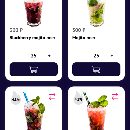
Крепость 4,2%
Крепость 4,4%
Светлое пиво,
Светлое пиво,
ежевичный премикс,
сахарный сироп,
ежевика, содовая,
содовая, лайм, мята,
лайм, мята,
дробленый лед
300
₽
300
₽
дробленый лед
Blackberry mojito beer
Mojito beer
₽
300
₽
300
-
+
-
+
4,1%
4,1%
Grape beer mojito
Cranberry mojito beer
Крепость 4,1%
Крепость 4,1%
Светлое пиво,
Светлое пиво, клюква,
вишневый сироп,
клюквенный сироп,