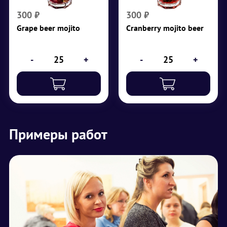
содовая, лайм, мята,
содовая, лайм, мята,
дробленый лед,
дробленый лед
300
₽
300
₽
красный виноград
Grape beer mojito
Cranberry mojito beer
₽
300
₽
300
-
+
-
+
Примеры работ