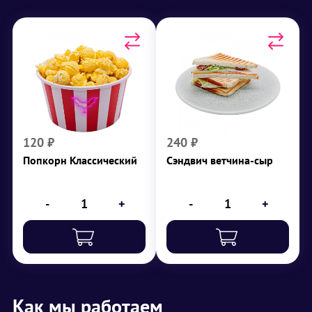
Попкорн Классический
Сэндвич ветчина-сыр
г
208
₽
120
₽
240
120
₽
240
₽
Попкорн Классический
Сэндвич ветчина-сыр
-
+
-
+
Как мы работаем