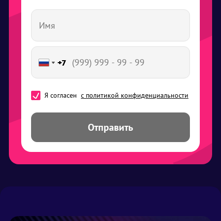
+7
+7
+7
+7
+7
+7
+7
Я согласен
с политикой конфиденциальности
Отправить