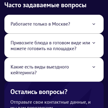
Часто задаваемые вопросы
Работаете только в Москве?
Нет, работаем по всей территории РФ. В
стоимость услуги закладывается логистика
из Москвы
Привозите блюда в готовом виде или
можете готовить на площадке?
Можем привезти как готовые блюда, так и
приготовить на месте, главное, чтобы было
разрешение от площадки на готовку
Какие есть виды выездного
(разрешены ли источники открытого дыма
кейтеринга?
или огня на площадке)
Кофе-брейк (для деловой встречи,
конференции, семинара), фуршет, банкет,
приветственный коктейль (необычные
Остались вопросы?
напитки и легкие закуски)
Отправьте свои контактные данные, и
мы вам перезвоним.