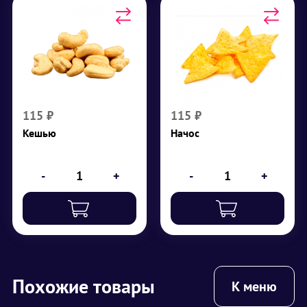
Кешью
Начос
₽
115
₽
115
115
₽
115
₽
Кешью
Начос
-
+
-
+
Похожие товары
К меню