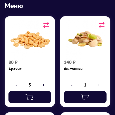
Меню
Арахис
Фисташки
г
40
₽
140
Арахис, соль
₽
80
80
₽
140
₽
Арахис
Фисташки
-
+
-
+