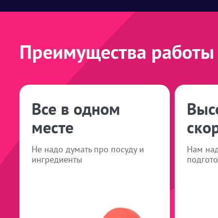
Преимущества работы 
Все в одном
Выс
месте
ско
Не надо думать про посуду и
Нам над
ингредиенты
подгото