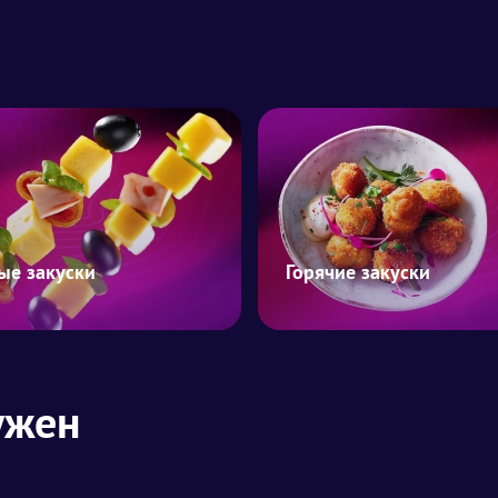
ые закуски
Горячие закуски
ужен