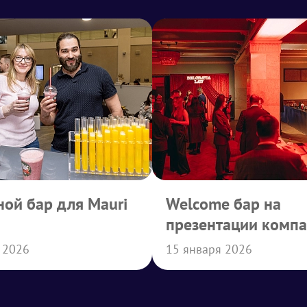
ой бар для Mauri
Welcome бар на
презентации комп
Belgravia Law
 2026
15 января 2026