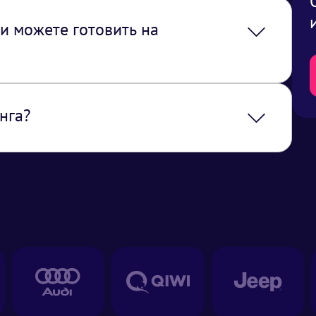
и можете готовить на
 приготовить на месте, главное, чтобы
у (разрешены ли источники открытого
нга?
енции, семинара), фуршет, банкет,
итки и легкие закуски)