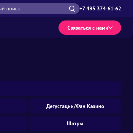
ый поиск
+7 495 374-61-62
Связаться с нами
Дегустации/Фан Казино
Шатры