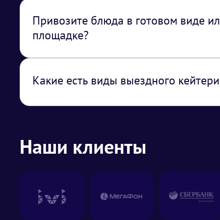
из Москвы
Привозите блюда в готовом виде ил
площадке?
Можем привезти как готовые блюда, так и
было разрешение от площадки на готовк
дыма или огня на площадке)
Какие есть виды выездного кейтери
Кофе-брейк (для деловой встречи, конфер
приветственный коктейль (необычные нап
Наши клиенты