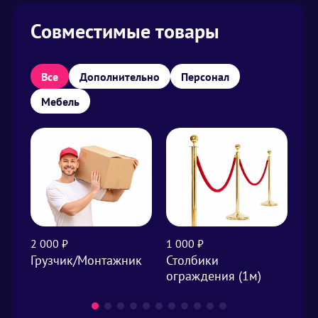
Совместимые товары
Все
Дополнительно
Персонал
Мебель
2 000 ₽
1 000 ₽
1 0
Грузчик/Монтажник
Столбики
Ук
ограждения (1м)