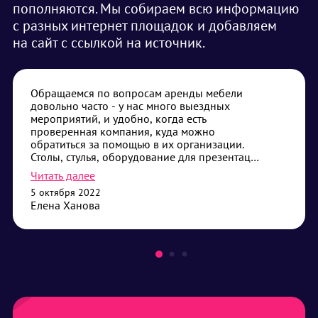
пополняются. Мы собираем всю информацию
с разных интернет площадок и добавляем
на сайт с ссылкой на источник.
Обращаемся по вопросам аренды мебели
довольно часто - у нас много выездных
мероприятий, и удобно, когда есть
проверенная компания, куда можно
обратиться за помощью в их организации.
Столы, стулья, оборудование для презентаций
- самые частые наши запросы. Привозят без
Читать далее
опозданий, помогают с установкой, если
5 октября 2022
требуется - всегда дадут совет что лучше
Елена Ханова
выбрать. Сотрудничество нас устраивает,
будем его продолжать.