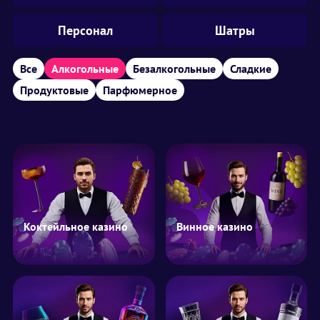
Персонал
Шатры
Все
Алкогольные
Безалкогольные
Сладкие
Продуктовые
Парфюмерное
Коктейльное казино
Винное казино