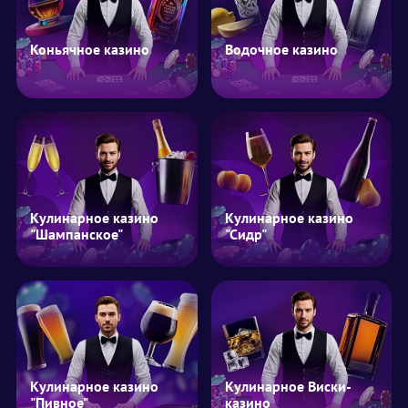
Коньячное казино
Водочное казино
Кулинарное казино
Кулинарное казино
"Шампанское"
"Сидр"
Кулинарное казино
Кулинарное Виски-
"Пивное"
казино