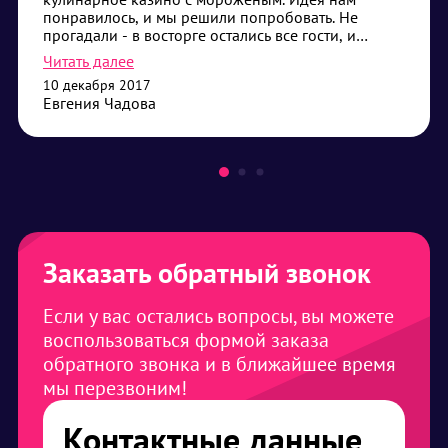
понравилось, и мы решили попробовать. Не
прогадали - в восторге остались все гости, и
детям и взрослым было интересно
Читать далее
поучаствовать, а заодно и полакомиться
10 декабря 2017
вкусным мороженым.
Евгения Чадова
Заказать обратный звонок
Если у вас остались вопросы, вы можете
воспользоваться формой заказа
обратного звонка и в ближайшее время
мы перезвоним!
Контактные данные