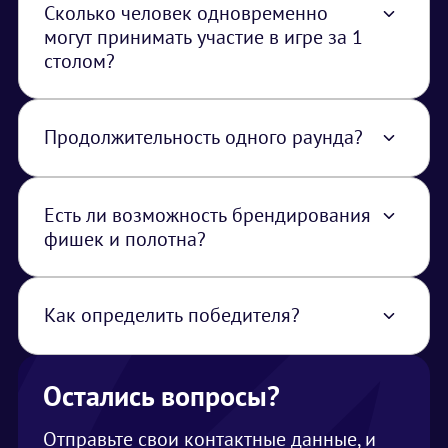
из Москвы.
Сколько человек одновременно
могут принимать участие в игре за 1
столом?
Одновременно за столом могут
расположиться до 8 человек.
Продолжительность одного раунда?
Продолжительность одного раунда 15-20
минут.
Есть ли возможность брендирования
фишек и полотна?
Да это возможно, от заказчика необходимо
техническое задание или готовый макет.
Как определить победителя?
Участник набравший наибольшее
количество фишек побеждает.
Остались вопросы?
Отправьте свои контактные данные, и