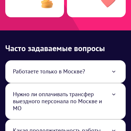
Часто задаваемые вопросы
Работаете только в Москве?
Нет, работаем по всей территории РФ. В
стоимость услуги закладывается логистика
из Москвы
Нужно ли оплачивать трансфер
выездного персонала по Москве и
МО
Если время начала или окончания работы
выездного персонала выпадает на часы,
когда не работает метро, необходимо
Какая продолжительность работы