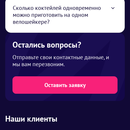
из Москвы
Сколько коктейлей одновременно
можно приготовить на одном
велошейкере?
Одновременно на одном велошейкере
можно приготовить 3-4 напитка, время
приготовления 2-3 минуты
Остались вопросы?
Отправьте свои контактные данные, и
мы вам перезвоним.
Оставить заявку
Наши клиенты