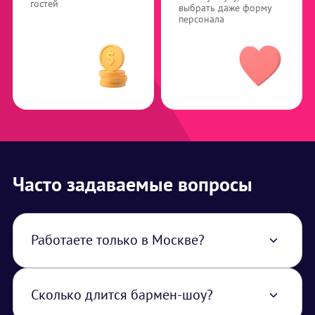
гостей
выбрать даже форму
персонала
Часто задаваемые вопросы
Работаете только в Москве?
Нет, работаем по всей территории РФ. В
стоимость услуги закладывается логистика
из Москвы.
Сколько длится бармен-шоу?
Выступление длится 15 минут.