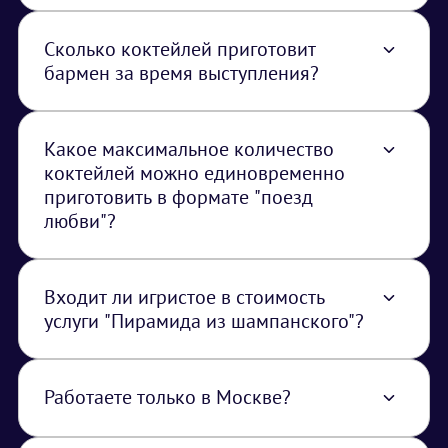
Сколько коктейлей приготовит
бармен за время выступления?
Услуга бармен-шоу включает в себя только
выступление, за время которого бармен
приготовит 4-5 коктейлей.
Какое максимальное количество
коктейлей можно единовременно
приготовить в формате "поезд
любви"?
Максимальное количество - 300 коктейлей
Входит ли игристое в стоимость
услуги "Пирамида из шампанского"?
Игристое расчитывается отдельно, оно
может быть предоставлено заказчиком.
Работаете только в Москве?
Нет, работаем по всей территории РФ. В
стоимость услуги закладывается логистика