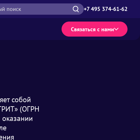
ый поиск
+7 495 374-61-62
Связаться с нами
яет собой
ТРИТ» (ОГРН
б оказании
ле
ения