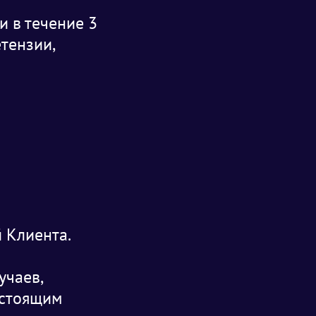
и в течение 3
тензии,
й Клиента.
учаев,
астоящим