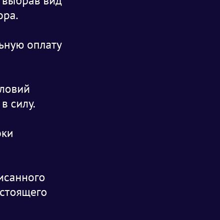
, выбрав вид
ора.
льную оплату
словий
в силу.
оки
исанного
астоящего