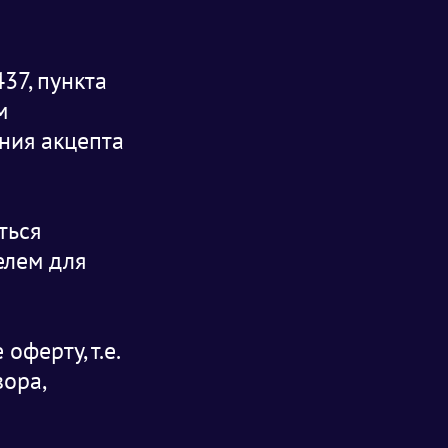
37, пункта
м
ния акцепта
ться
елем для
ферту, т.е.
ора,