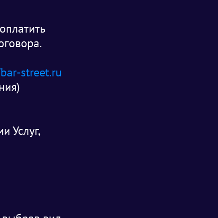
 оплатить
оговора.
/bar-street.ru
ния)
и Услуг,