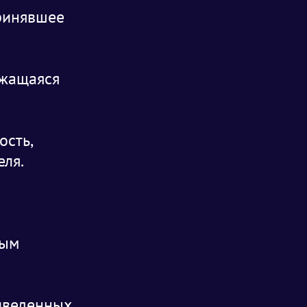
принявшее
ржащаяся
ость,
еля.
ным
иведенных