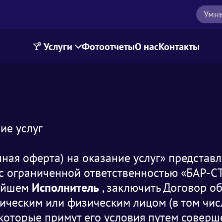
Умн
Услуги
Фотоотчеты
О нас
Контакты
ие услуг
ная оферта) на оказание услуг» представл
 ограниченной ответственностью «БАР-С
нейшем
Исполнитель
, заключить Договор о
дическим или физическим лицом (в том чис
которые примут его условия путем соверш