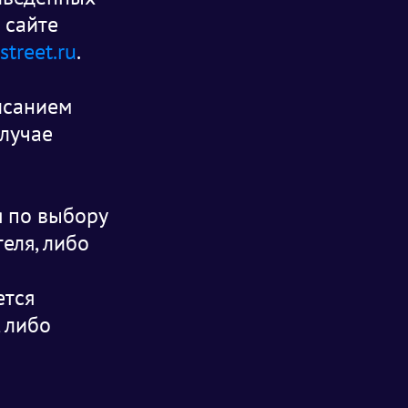
 сайте
treet.ru
.
исанием
случае
я по выбору
еля, либо
ется
 либо