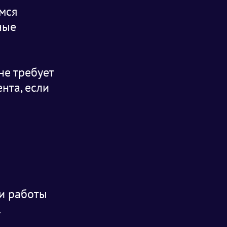
мся
ные
не требует
нта, если
и работы
.