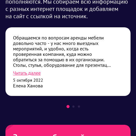
пополняются. Мы собираем всю информацию
с разных интернет площадок и добавляем
на сайт с ссылкой на источник.
Обращаемся по вопросам аренды мебели
довольно часто - у нас много выездных
мероприятий, и удобно, когда есть
проверенная компания, куда можно
обратиться за помощью в их организации.
Столы, стулья, оборудование для презентаций
- самые частые наши запросы. Привозят без
Читать далее
опозданий, помогают с установкой, если
5 октября 2022
требуется - всегда дадут совет что лучше
Елена Ханова
выбрать. Сотрудничество нас устраивает,
будем его продолжать.