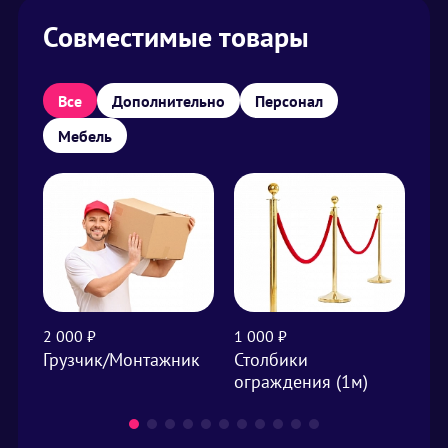
Совместимые товары
Все
Дополнительно
Персонал
Мебель
2 000 ₽
1 000 ₽
1 0
Грузчик/Монтажник
Столбики
Ук
ограждения (1м)