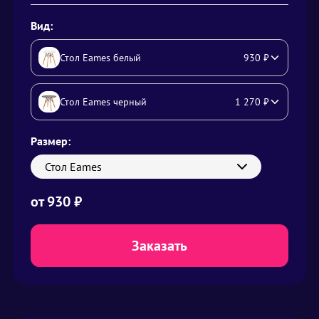
Вид:
Стол Eames белый
930
₽
Стол Eames черный
1 270
₽
Размер:
Стол Eames
от
930
₽
Заказать