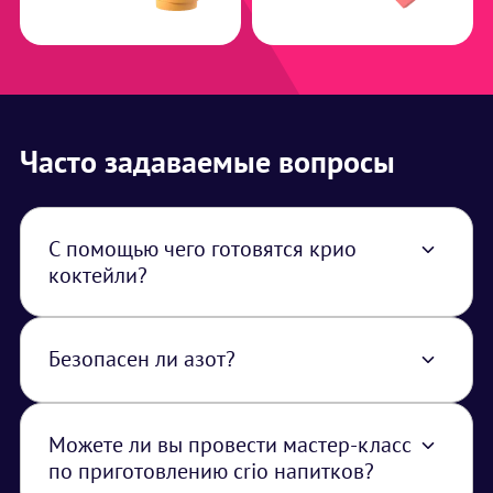
Часто задаваемые вопросы
С помощью чего готовятся крио
коктейли?
С помощью жидкого азота, с которым
работают специально обученные бармены
Безопасен ли азот?
Азот абсолютно безопасен, в напитке его
нет, он используется только для
приготовления и в процессе полностью
Можете ли вы провести мастер-класс
испаряется
по приготовлению crio напитков?