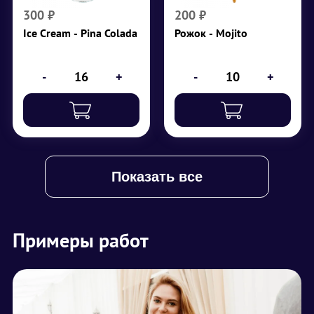
₽
200
сироп
300
₽
200
₽
Ice Cream - Pina Colada
Рожок - Mojito
₽
300
-
+
-
+
Показать все
Примеры работ