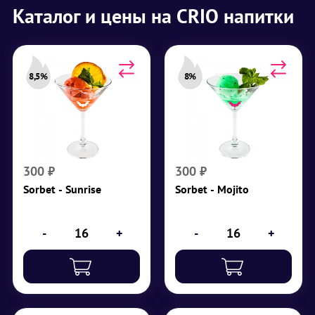
Каталог и цены на CRIO напитки
8,5%
8%
Sorbet - Sunrise
Sorbet - Mojito
Крепость 8,5%
Крепость 8%
Водка, гранатовый
Сахарный сироп,
сироп, апельсиновый
белый ром, мята, лайм,
сок
содовая, мятный
сироп зеленый
300
₽
300
₽
₽
300
Sorbet - Sunrise
Sorbet - Mojito
₽
300
-
+
-
+