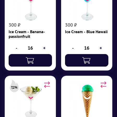
passionfruit
Крепость 8,3%
Крепость 8%
Белый ром,
Банан, сироп
ананасовый сок,
маракуйи, ананасовый
сливки, сироп блю
сок, водка, лаймовый
кюрасао
300
₽
300
₽
сироп
Ice Сream - Banana-
Ice Cream - Blue Hawaii
₽
300
passionfruit
₽
300
-
+
-
+
7,2%
Ice Cream - Pina Colada
Рожок - Mojito
Сахарный сироп, мята,
Крепость 7,2%
лайм, мятный сироп
Белый ром,
зеленый, содовая
ананасовый сок,
сливки, кокосовый