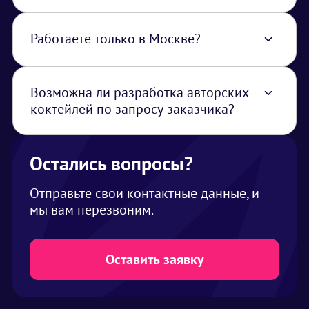
Да проводим, но только со взрослыми
участниками
Работаете только в Москве?
Нет, работаем по всей территории РФ. В
стоимость услуги закладывается логистика
из Москвы
Возможна ли разработка авторских
коктейлей по запросу заказчика?
Да, возможна разработка коктейлей
индивидуально под клиента (цвет, вкус,
ингредиенты)
Остались вопросы?
Отправьте свои контактные данные, и
мы вам перезвоним.
Оставить заявку