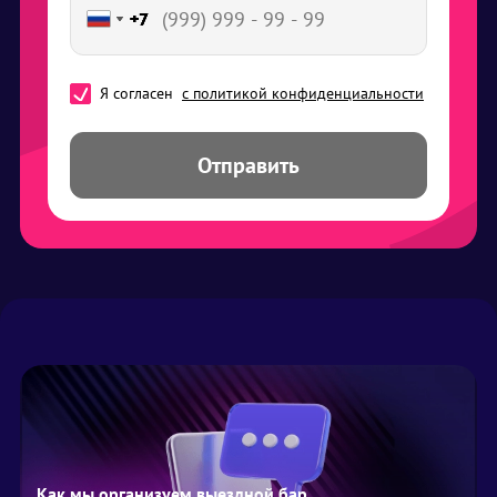
+7
+7
+7
+7
+7
Я согласен
с политикой конфиденциальности
Отправить
Как мы организуем выездной бар