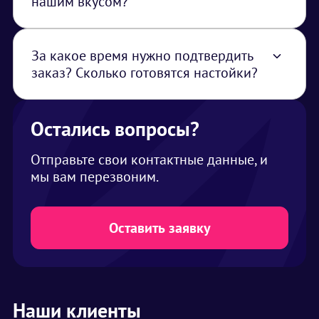
нашим вкусом?
Да, разработаем индивидуальный рецепт по
вашему запросу
За какое время нужно подтвердить
заказ? Сколько готовятся настойки?
Метод сувид позволяет сократить время
настаивания до нескольких часов. Но все же
рекомендуем подтверждать заказ минимум
Остались вопросы?
за 2 дня
Отправьте свои контактные данные, и
мы вам перезвоним.
Оставить заявку
Наши клиенты