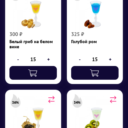
Белый гриб на белом
Голубой ром
вине
Крепость 36%
Крепость 12%
Сахар в кубиках,
Белое вино сухое,
белый ром, ликер блю
белый гриб
кюрасао, звездчатый
анис, сушеный финик
300
₽
325
₽
₽
300
Белый гриб на белом
Голубой ром
₽
325
вине
-
+
-
+
36%
34%
Настойка на семечке
Киви-шпинат
Крепость 36%
Крепость 34%
Водка, жареные
Сироп киви, водка,