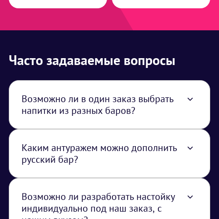
Часто задаваемые вопросы
Возможно ли в один заказ выбрать
напитки из разных баров?
Вы можете собрать коктейльное меню на
свое мероприятие из разных баров
Каким антуражем можно дополнить
русский бар?
Русская народная одежда, тематический
декор, баранки-бублики, деревянная барная
стойка
Возможно ли разработать настойку
индивидуально под наш заказ, с