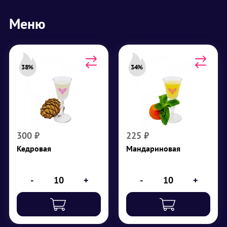
Меню
38%
34%
Кедровая
Мандариновая
Крепость 38%
Крепость 34%
Водка, орех
Водка, мандариновый
кедровый, сахар
сироп, мандарин
₽
300
₽
225
300
₽
225
₽
Кедровая
Мандариновая
-
+
-
+