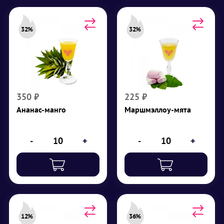
32%
32%
Ананас-манго
Маршмэллоу-мята
Крепость 32%
Крепость 32%
Сироп манго, джин,
Мята, водка,
ананас, пюре манго
маршмэллоу
₽
350
₽
225
350
₽
225
₽
Ананас-манго
Маршмэллоу-мята
-
+
-
+
12%
36%