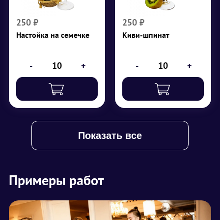
семечки, сахар в
киви, шпинат
кубиках, оливка
₽
250
250
₽
250
₽
₽
250
Настойка на семечке
Киви-шпинат
-
+
-
+
Показать все
Примеры работ