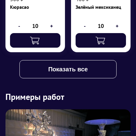
Кюрасао
Зелёный мексиканец
₽
300
₽
400
-
+
-
+
Показать все
Примеры работ