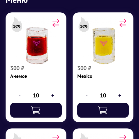
16%
16%
Анемон
Мexico
Крепость 16%
Крепость 16%
Белый ром,
Ледяной шот,
малиновый сироп, сок
серебряная текила,
манго, ледяной шот
сироп корицы,
апельсиновый сок
300
₽
300
₽
₽
300
Анемон
Мexico
₽
300
-
+
-
+