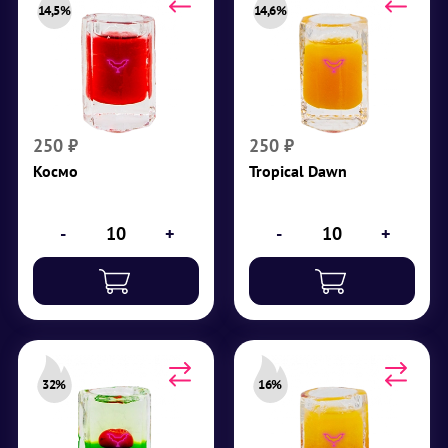
14,5%
14,6%
Космо
Tropical Dawn
Крепость 14,5%
Крепость 14,6%
Ледяной шот, водка,
Ледяной шот,
клюквенный морс,
кокосовый ликер, сок
апельсиновый ликер,
манго, белый вермут
лимонный сок
сухой
250
₽
250
₽
Космо
Tropical Dawn
₽
250
₽
250
-
+
-
+
32%
16%
Нагасаки
Восход солнца
Крепость 32%
Крепость 16%