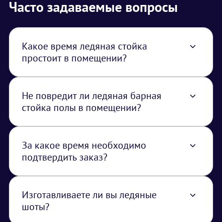
Часто задаваемые вопросы
Какое время ледяная стойка
простоит в помещении?
До 8 часов. Стойка устанавливается на
специальный поддон, в котором собирается
талая вода
Не повредит ли ледяная барная
стойка полы в помещении?
Нет, барная стойка стоит на специальных
поддонах куда стекает талая вода
За какое время необходимо
подтвердить заказ?
Заказ необходимо подтвердить минимум за
10 дней до даты мероприятия
Изготавливаете ли вы ледяные
шоты?
Да, изготавливаем