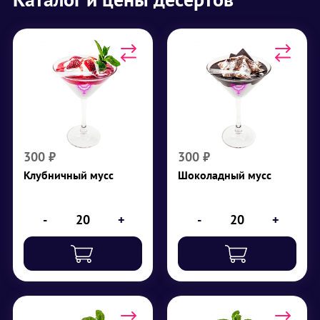
Клубничный мусс
Шоколадный мусс
мл
225
Тертый шоколад,
творог 0%, сливки
Творог 0%, сливки
(11%), шоколадный
(11%), клубничный
топпинг, шоколад
джем, клубника
300
₽
300
₽
₽
300
₽
300
Клубничный мусс
Шоколадный мусс
-
+
-
+