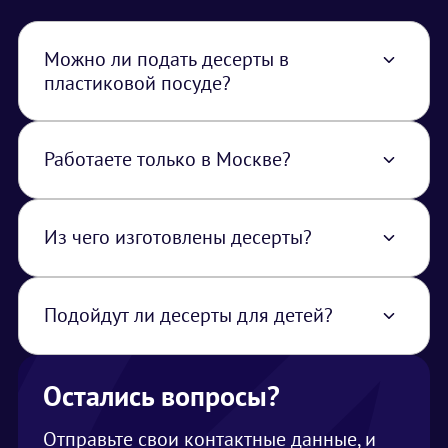
Можно ли подать десерты в
пластиковой посуде?
Да, возможно подать десерты в
одноразовых креманках
Работаете только в Москве?
Нет, работаем по всей территории РФ. В
стоимость услуги закладывается логистика
из Москвы
Из чего изготовлены десерты?
Десерты представляют собой легкие
творожные муссы с добавлением ягод и
фруктов
Подойдут ли десерты для детей?
Да, дети очень любят наши муссовые
десерты
Остались вопросы?
Отправьте свои контактные данные, и