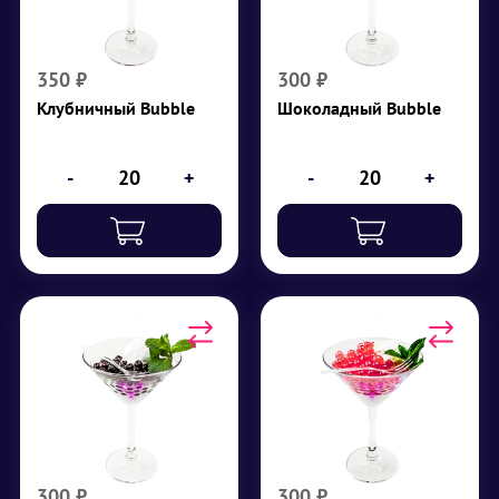
манго, клубничное
личи, шоколадное
мороженое, клубника
мороженое, шоколад
₽
350
₽
300
350
₽
300
₽
Клубничный Bubble
Шоколадный Bubble
-
+
-
+
Сливочный Bubble
Микс Bubble
Тапиока, сливочное
Лопающиеся шарики
мороженое
клубники, сливочное
мороженое
₽
300
₽
300
300
₽
300
₽