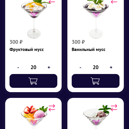
Фруктовый мусс
Ванильный мусс
Молотая корица,
Творог 0%, сливки
творог 0%, сливки
(11%), малиновый
(11%),
джем, банан
черносмородиновый
₽
300
джем, мандарин
300
₽
300
₽
₽
300
Фруктовый мусс
Ванильный мусс
-
+
-
+
Клубничный Bubble
Шоколадный Bubble
Лопающиеся шарики
Лопающиеся шарики