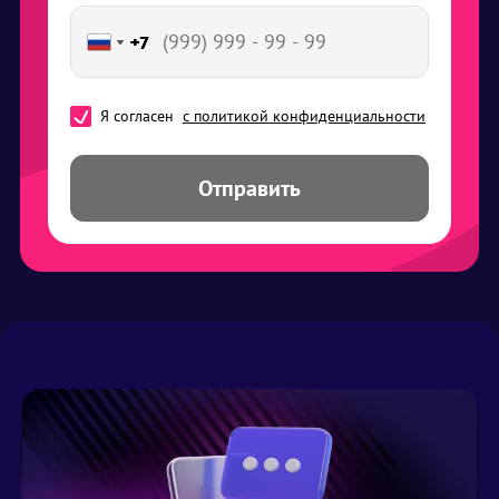
+7
+7
+7
+7
+7
Я согласен
с политикой конфиденциальности
Отправить