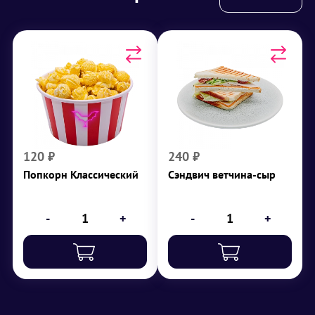
Попкорн Классический
Сэндвич ветчина-сыр
г
208
₽
120
₽
240
120
₽
240
₽
Попкорн Классический
Сэндвич ветчина-сыр
-
+
-
+