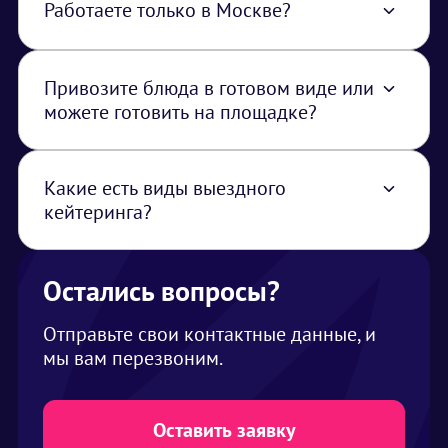
Работаете только в Москве?
Нет, работаем по всей территории РФ. В
стоимость услуги закладывается логистика
из Москвы
Привозите блюда в готовом виде или
можете готовить на площадке?
Можем привезти как готовые блюда, так и
приготовить на месте, главное, чтобы было
разрешение от площадки на готовку
Какие есть виды выездного
(разрешены ли источники открытого дыма
кейтеринга?
или огня на площадке)
Кофе-брейк (для деловой встречи,
конференции, семинара), фуршет, банкет,
приветственный коктейль (необычные
Остались вопросы?
напитки и легкие закуски)
Отправьте свои контактные данные, и
мы вам перезвоним.
Оставить заявку