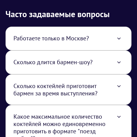
Часто задаваемые вопросы
Работаете только в Москве?
Нет, работаем по всей территории РФ. В
стоимость услуги закладывается логистика
из Москвы.
Сколько длится бармен-шоу?
Выступление длится 15 минут.
Сколько коктейлей приготовит
бармен за время выступления?
Услуга бармен-шоу включает в себя только
выступление, за время которого бармен
приготовит 4-5 коктейлей.
Какое максимальное количество
коктейлей можно единовременно
приготовить в формате "поезд