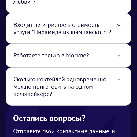
любви"?
Максимальное количество - 300 коктейлей
Входит ли игристое в стоимость
услуги "Пирамида из шампанского"?
Игристое расчитывается отдельно, оно
может быть предоставлено заказчиком.
Работаете только в Москве?
Нет, работаем по всей территории РФ. В
стоимость услуги закладывается логистика
из Москвы
Сколько коктейлей одновременно
можно приготовить на одном
велошейкере?
Одновременно на одном велошейкере
можно приготовить 3-4 напитка, время
приготовления 2-3 минуты
Остались вопросы?
Отправьте свои контактные данные, и