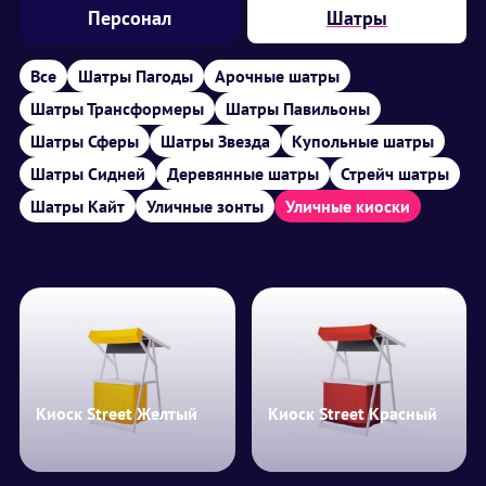
Персонал
Шатры
Все
Шатры Пагоды
Арочные шатры
Шатры Трансформеры
Шатры Павильоны
Шатры Сферы
Шатры Звезда
Купольные шатры
Шатры Сидней
Деревянные шатры
Стрейч шатры
Шатры Кайт
Уличные зонты
Уличные киоски
Киоск Street Желтый
Киоск Street Красный