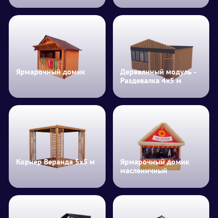
Ярмарочный домик
Деревянный модуль -
Раздевалка 4х5 м
Корнер Веранда 5х5 м
Ярмарочный домик
масленичный