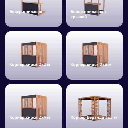
Бовер прилавок
Бовер прилавок с
крышей
Корнер киоск 2х2 м
Корнер киоск 2х3 м
Корнер киоск 2х4 м
Корнер Веранда 3х5 м