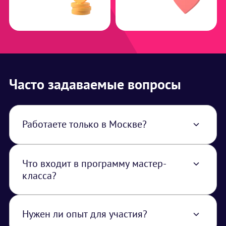
Часто задаваемые вопросы
Работаете только в Москве?
Нет, работаем по всей территории РФ. В
стоимость услуги закладывается логистика
из Москвы.
Что входит в программу мастер-
класса?
Обычно это теоретическая часть (история
напитков/блюд, основы миксологии/
кулинарии), практическая часть
Нужен ли опыт для участия?
(приготовление) и дегустация.