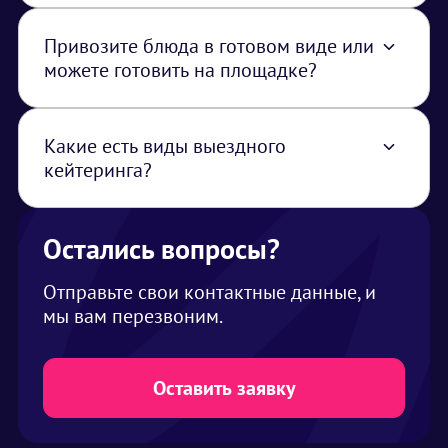
стоимость услуги закладывается логистика
из Москвы
Привозите блюда в готовом виде или
можете готовить на площадке?
Можем привезти как готовые блюда, так и
приготовить на месте, главное, чтобы было
разрешение от площадки на готовку
Какие есть виды выездного
(разрешены ли источники открытого дыма
кейтеринга?
или огня на площадке)
Кофе-брейк (для деловой встречи,
конференции, семинара), фуршет, банкет,
приветственный коктейль (необычные
Остались вопросы?
напитки и легкие закуски)
Отправьте свои контактные данные, и
мы вам перезвоним.
Оставить заявку