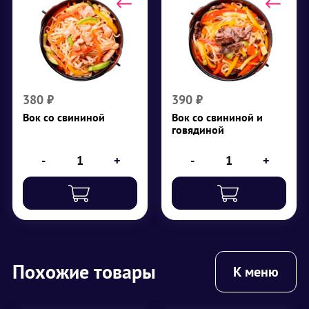
Вок со свининой
Вок со свининой и
говядиной
₽
380
₽
390
380
₽
390
₽
Вок со свининой
Вок со свининой и
говядиной
-
+
-
+
Похожие товары
К меню