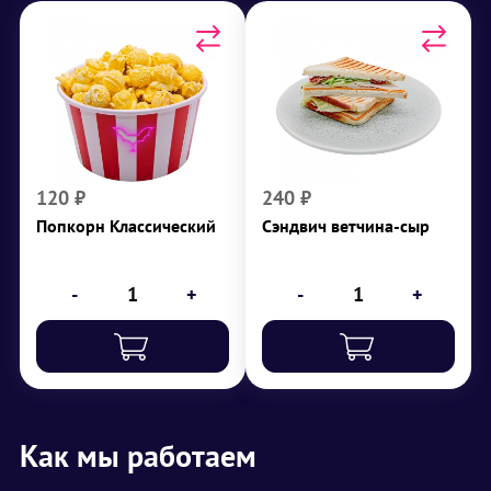
Попкорн Классический
Сэндвич ветчина-сыр
г
208
₽
120
₽
240
120
₽
240
₽
Попкорн Классический
Сэндвич ветчина-сыр
-
+
-
+
Как мы работаем