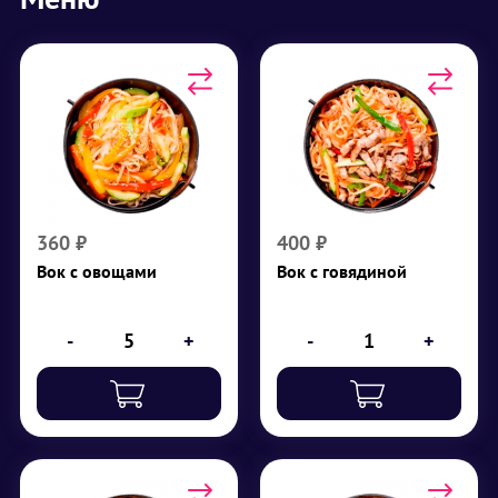
Вок с овощами
Вок с говядиной
г
200
₽
400
Рисовая лапша,
овощи, специи, соус
₽
360
360
₽
400
₽
Вок с овощами
Вок с говядиной
-
+
-
+