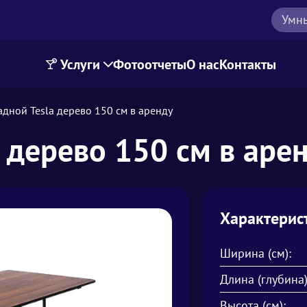
Умн
Услуги
Фотоотчеты
О нас
Контакты
адной Tesla дерево 150 см в аренду
a дерево 150 см в аре
Характерис
Ширина (см):
Длина (глубина)
Высота (см):