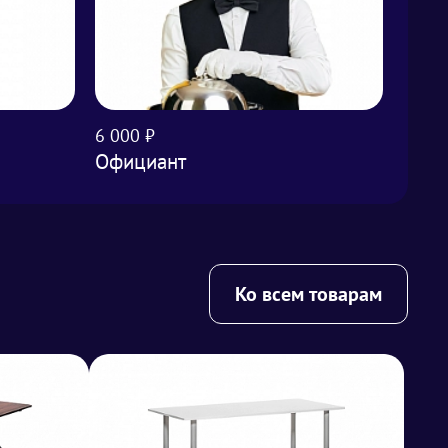
6 000 ₽
500 ₽
Официант
Урна
Ко всем товарам