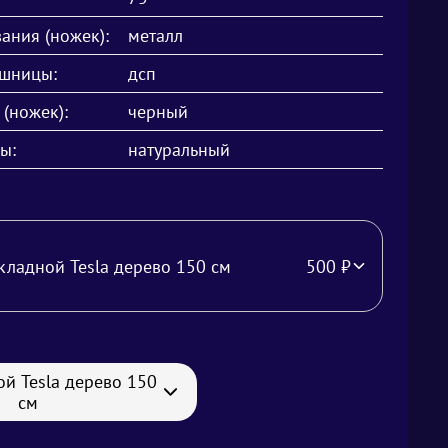
ания (ножек):
металл
ешницы:
дсп
 (ножек):
черный
ы:
натуральный
складной Tesla дерево 150 см
500
₽
ой Tesla дерево 150
см