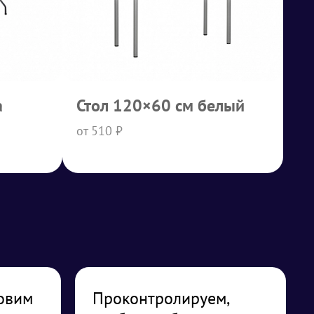
a
Стол 120×60 см белый
от 510 ₽
овим
Проконтролируем,