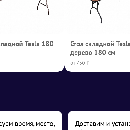
кладной Tesla 180
Стол складной Tesl
дерево 180 см
от 750 ₽
суем время, место,
Доставим и устан