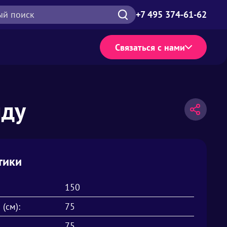
ый поиск
+7 495 374-61-62
Связаться с нами
нду
тики
150
 (см):
75
75