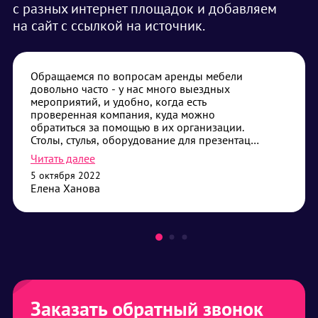
с разных интернет площадок и добавляем
на сайт с ссылкой на источник.
Обращаемся по вопросам аренды мебели
довольно часто - у нас много выездных
мероприятий, и удобно, когда есть
проверенная компания, куда можно
обратиться за помощью в их организации.
Столы, стулья, оборудование для презентаций
- самые частые наши запросы. Привозят без
Читать далее
опозданий, помогают с установкой, если
5 октября 2022
требуется - всегда дадут совет что лучше
Елена Ханова
выбрать. Сотрудничество нас устраивает,
будем его продолжать.
Заказать обратный звонок