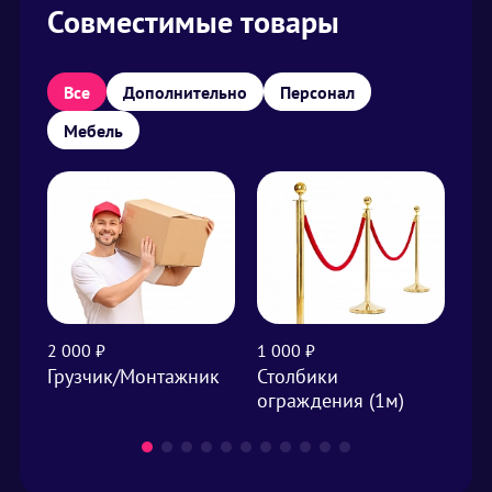
Совместимые товары
Все
Дополнительно
Персонал
Мебель
2 000 ₽
1 000 ₽
1 0
Грузчик/Монтажник
Столбики
Ук
ограждения (1м)