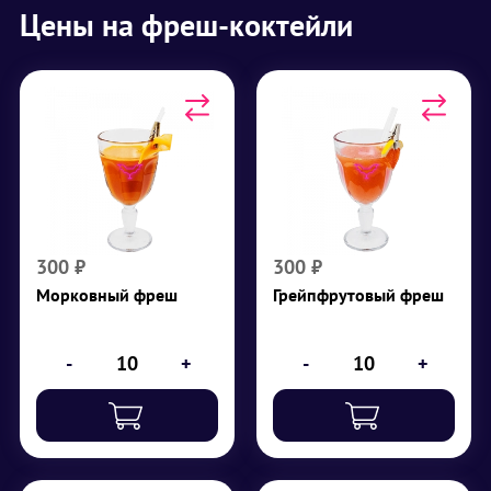
Цены на фреш-коктейли
Морковный фреш
Грейпфрутовый фреш
Морковь, сливки (11%)
Грейпфрут
₽
300
₽
300
300
₽
300
₽
Морковный фреш
Грейпфрутовый фреш
-
+
-
+