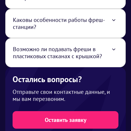
Да, конечно. Просчитаем для вас
индивидуально позиции фрешей в
коммерческом предложении.
Каковы особенности работы фреш-
станции?
В работе фреш-станции есть ньюанс -
соковыжималки издают шум, что следует
учесть при планировании мероприятия
Возможно ли подавать фреши в
пластиковых стаканах с крышкой?
Да, формат подачи напитков вы выбираете
сами
Остались вопросы?
Отправьте свои контактные данные, и
мы вам перезвоним.
Оставить заявку