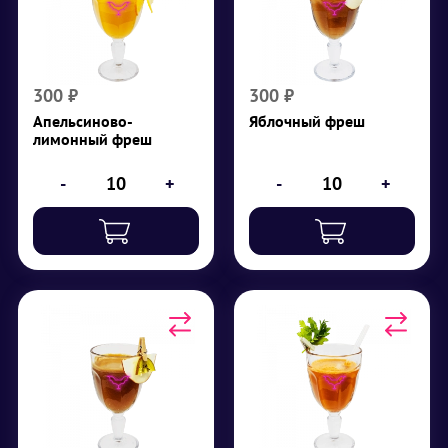
лимонный фреш
Яблоко
Лимон, апельсин
₽
300
₽
300
300
₽
300
₽
Апельсиново-
Яблочный фреш
лимонный фреш
-
+
-
+
Киви-яблочный фреш
Морковно-
сельдереевый фреш
Киви, яблоко
Сельдерей, морковь
₽
330
₽
350