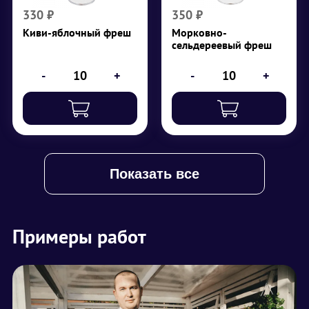
330
₽
350
₽
Киви-яблочный фреш
Морковно-
сельдереевый фреш
-
+
-
+
Показать все
Примеры работ