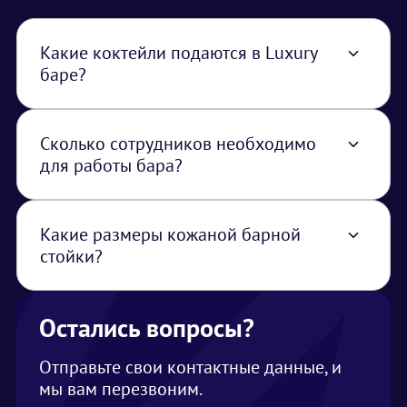
Какие коктейли подаются в Luxury
баре?
В Luxury баре подаем любые алкогольные и
безалкогольные коктейли по желанию
клиента
Сколько сотрудников необходимо
для работы бара?
Это зависит от количества коктейлей,
сложности их приготовления, а также от
времени, за которое необходимо отдать
Какие размеры кожаной барной
напитки. В среднем один бармен готовит до
стойки?
100 коктейлей в час.
Размер полного комплекта 250х80х115 см,
также можно использовать отдельные
секции
Остались вопросы?
Отправьте свои контактные данные, и
мы вам перезвоним.