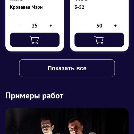
соль, перец, лед в
Кровавая Мэри
Б-52
₽
450
кубиках
₽
350
-
+
-
+
Показать все
Примеры работ