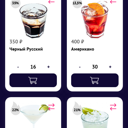
35%
13,5%
Черный Русский
Американо
мл
200
мл
200
Крепость 35%
Крепость 13,5%
Водка, кофейный
Кампари, красный
ликер, лед в кубиках
вермут, содовая, лед в
350
₽
400
₽
кубиках
₽
350
Черный Русский
Американо
₽
400
-
+
-
+
22%
21%
Дайкири
Кайпиринья
мл
225
мл
200