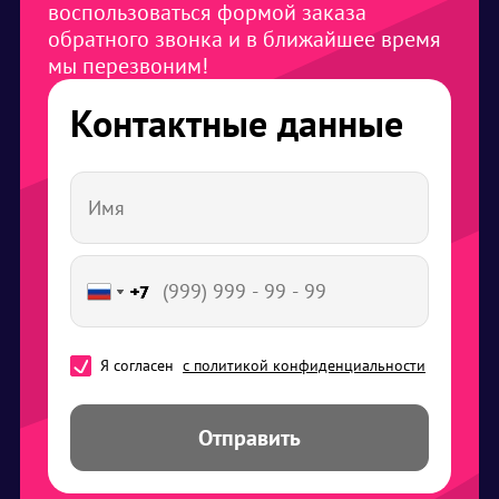
воспользоваться формой заказа
обратного звонка и в ближайшее время
мы перезвоним!
Контактные данные
+7
+7
+7
+7
+7
Я согласен
с политикой конфиденциальности
Отправить