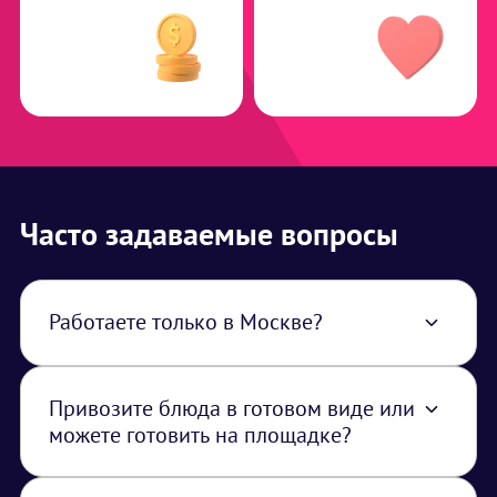
Часто задаваемые вопросы
Работаете только в Москве?
Нет, работаем по всей территории РФ. В
стоимость услуги закладывается логистика
из Москвы
Привозите блюда в готовом виде или
можете готовить на площадке?
Можем привезти как готовые блюда, так и
приготовить на месте, главное, чтобы было