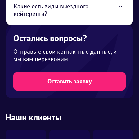
разрешение от площадки на готовку
Какие есть виды выездного
(разрешены ли источники открытого дыма
кейтеринга?
или огня на площадке)
Кофе-брейк (для деловой встречи,
конференции, семинара), фуршет, банкет,
приветственный коктейль (необычные
Остались вопросы?
напитки и легкие закуски)
Отправьте свои контактные данные, и
мы вам перезвоним.
Оставить заявку
Наши клиенты