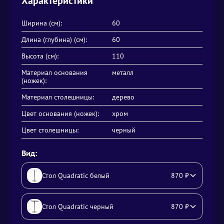
Характеристики
Ширина (см):
60
Длина (глубина) (см):
60
Высота (см):
110
Материал основания
металл
(ножек):
Материал столешницы:
дерево
Цвет основания (ножек):
хром
Цвет столешницы:
черный
Вид:
Стол Quadratic белый
870
₽
Стол Quadratic черный
870
₽