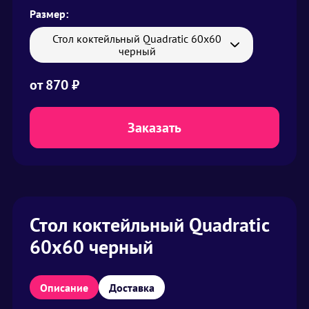
Размер:
Стол коктейльный Quadratic 60х60
черный
от
870
₽
Заказать
Стол коктейльный Quadratic
60х60 черный
Описание
Доставка