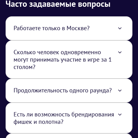
Часто задаваемые вопросы
Работаете только в Москве?
Нет, работаем по всей территории РФ. В
стоимость услуги закладывается логистика
из Москвы.
Сколько человек одновременно
могут принимать участие в игре за 1
столом?
Одновременно за столом могут
расположиться до 8 человек.
Продолжительность одного раунда?
Продолжительность одного раунда 15-20
минут.
Есть ли возможность брендирования
фишек и полотна?
Да это возможно, от заказчика необходимо
техническое задание или готовый макет.