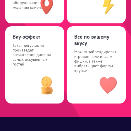
оборудование по
желанию клиента
Вау-эффект
Все по вашему
вкусу
Такая дегустация
произведет
Можно забрендировать
впечатление даже на
игровое поле и фан-
самых искушенных
фишки, а также
гостей
выбрать цвет формы
крупье