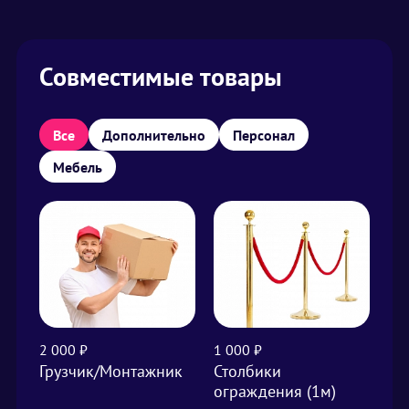
Совместимые товары
Все
Дополнительно
Персонал
Мебель
2 000 ₽
1 000 ₽
1 0
Грузчик/Монтажник
Столбики
Ук
ограждения (1м)