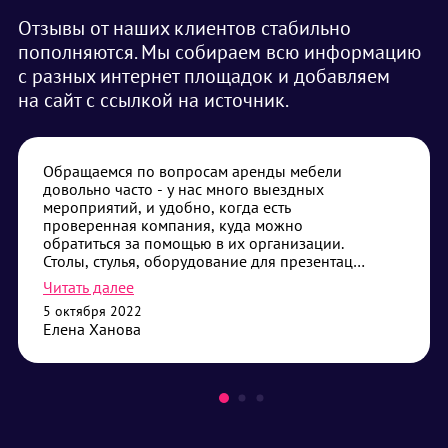
Отзывы от наших клиентов стабильно
пополняются. Мы собираем всю информацию
с разных интернет площадок и добавляем
на сайт с ссылкой на источник.
Обращаемся по вопросам аренды мебели
довольно часто - у нас много выездных
мероприятий, и удобно, когда есть
проверенная компания, куда можно
обратиться за помощью в их организации.
Столы, стулья, оборудование для презентаций
- самые частые наши запросы. Привозят без
Читать далее
опозданий, помогают с установкой, если
5 октября 2022
требуется - всегда дадут совет что лучше
Елена Ханова
выбрать. Сотрудничество нас устраивает,
будем его продолжать.