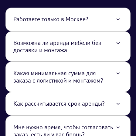
Работаете только в Москве?
Нет, работаем по всей территории РФ. В
стоимость услуги закладывается логистика
из Москвы.
Возможна ли аренда мебели без
доставки и монтажа
Да, доступна услуга самовывоза. В таком
случае услуги монтажа/демонтажа и
доставки в смету не закладываются, но за
Какая минимальная сумма для
каждую единицу арендуемого
заказа с логистикой и монтажом?
оборудования необходимо внести залог в
Минимальная сумма заказа с логистикой и
размере закупочной стоимости. Сумма залог
монтажом составляет - 15 000 рублей.
возвращается.
Как рассчитывается срок аренды?
Срок аренды всегда рассчитывается в
календарных днях (не сутках). Если заказ
доставляется вечером накануне вашего
Мне нужно время, чтобы согласовать
мероприятия и вывоз сразу после его
заказ, есть ли у вас бронь?