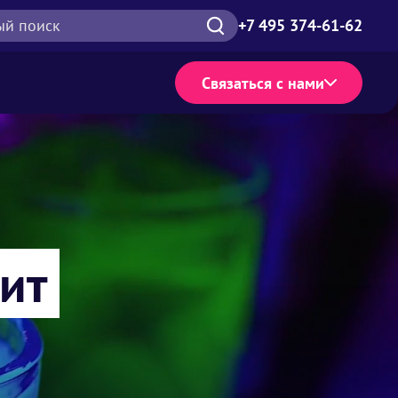
ый поиск
+7 495 374-61-62
Связаться с нами
ы -
ит
о
, вкусно,
!