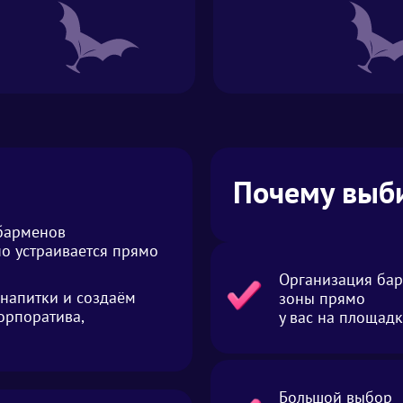
Почему выб
 барменов
о устраивается прямо
Организация ба
напитки и создаём
зоны прямо
орпоратива,
у вас на площад
Большой выбор