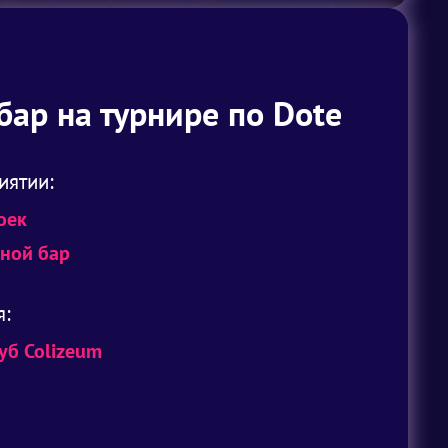
ар на турнире по Dote
иятии:
оек
ной бар
я:
б Colizeum