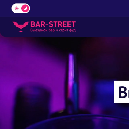
Но
В
Кулинарн