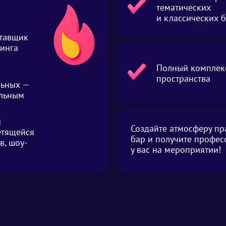
тематических
и классических 
ставщик
ринга
Полный комплекс
пространства
льных —
альным
ы
Создайте атмосферу пр
етящейся
бар и получите профес
в, шоу-
у вас на мероприятии!