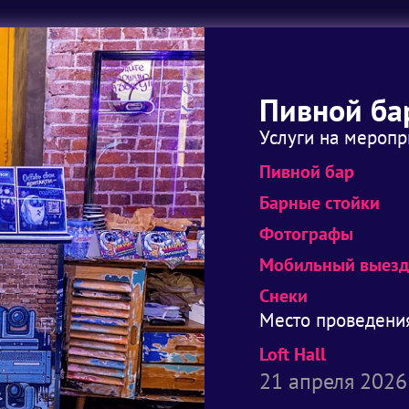
Пивной ба
Услуги на меропр
Пивной бар
Барные стойки
Фотографы
Мобильный выезд
Снеки
Место проведени
Loft Hall
21 апреля 2026