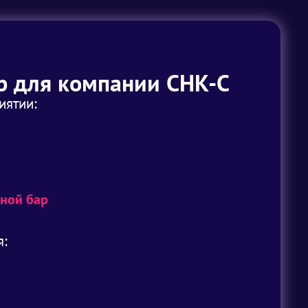
р для компании СНК-С
иятии:
ной бар
я: