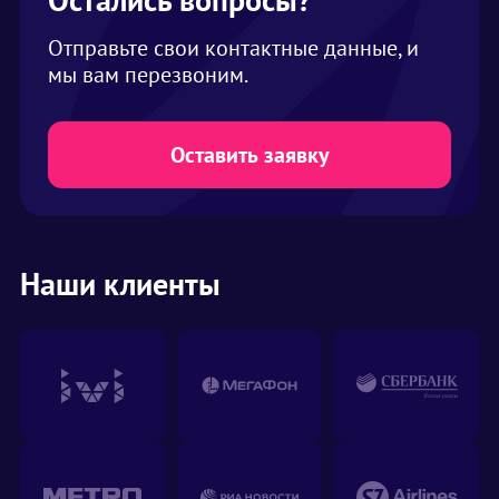
шатре на одного человека закладывается 2
кв. метра. В нашем ассортименте шатры
Отправьте свои контактные данные, и
вместимостью от 2 до 1000 человек
мы вам перезвоним.
Оставить заявку
Наши клиенты