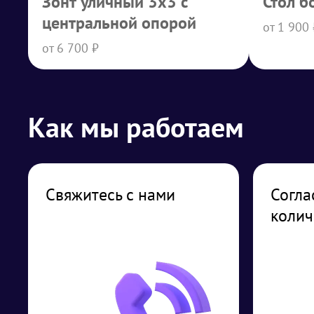
Зонт уличный 3x3 с
Стол б
центральной опорой
от 1 900 
от 6 700 ₽
Как мы работаем
Свяжитесь с нами
Согла
колич