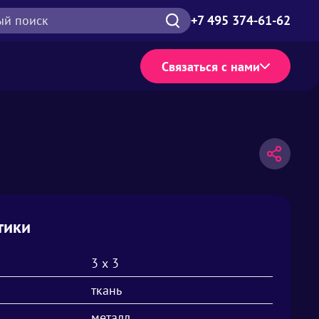
ый поиск
+7 495 374-61-62
Связаться с нами
тики
3 х 3
ткань
металл