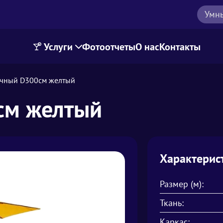
Умн
Услуги
Фотоотчеты
О нас
Контакты
ичный D300см желтый
см желтый
Характерис
Размер (м):
Ткань:
Каркас: