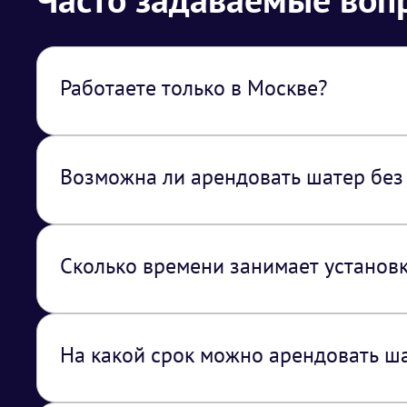
Работаете только в Москве?
Нет, работаем по всей территории РФ. В 
из Москвы.
Возможна ли арендовать шатер без
Нет, шатры транспортируются и устанавл
Сколько времени занимает установ
Время установки зависит от размера и ти
часов.
На какой срок можно арендовать ш
Арендовать шатер можно как на несколько
даже недель, в зависимости от ваших пот