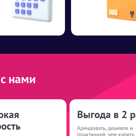
с нами
окая
Выгода в 2 р
рость
Арендовать, дешевле и
практичней, чем купить