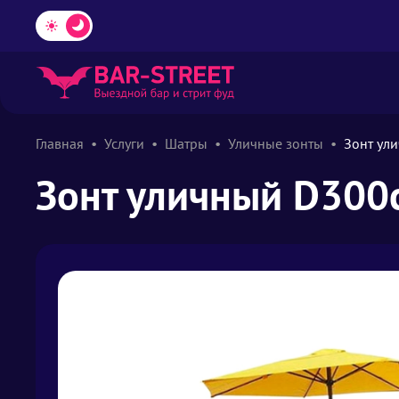
Главная
Услуги
Шатры
Уличные зонты
Зонт ул
Зонт уличный D300