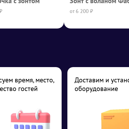
очка с зонтом
Зонт с воланом Фа
₽
от 6 200 ₽
суем время, место,
Доставим и устан
ество гостей
оборудование