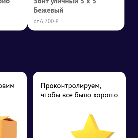
био
Зонт уличный 3 х 3
Бежевый
от 6 700 ₽
овим
Проконтролируем,
чтобы все было хорошо