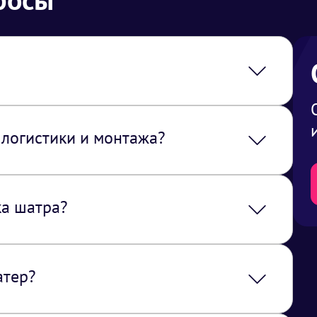
стоимость услуги закладывается логистика
 логистики и монтажа?
иваются только нашими специалистами.
ка шатра?
па шатра, но обычно занимает несколько
атер?
 часов, так и на несколько дней или
ребностей.