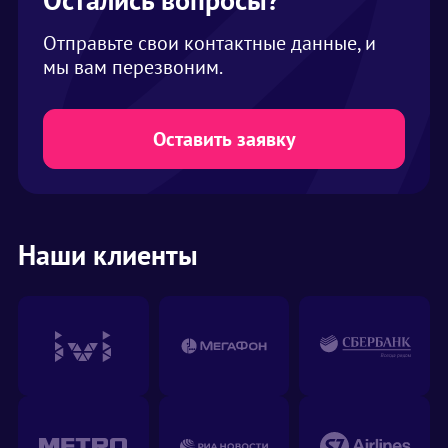
шатре на одного человека закладывается 2
кв. метра. В нашем ассортименте шатры
Отправьте свои контактные данные, и
вместимостью от 2 до 1000 человек
мы вам перезвоним.
Оставить заявку
Наши клиенты