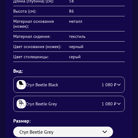
Длина (глубина) (см):
58
Высота (см):
86
Материал основания
металл
(ножек):
Материал сидения:
текстиль
Цвет основания (ножек):
черный
Цвет столешницы:
серый
Вид:
Стул Beetle Black
1 080
₽
Стул Beetle Grey
1 080
₽
Размер:
Стул Beetle Grey