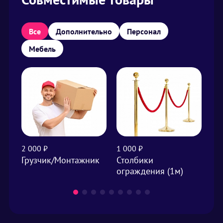
Все
Дополнительно
Персонал
Мебель
2 000 ₽
1 000 ₽
1 0
Грузчик/Монтажник
Столбики
Ук
ограждения (1м)