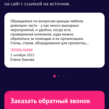
на сайт с ссылкой на источник.
Обращаемся по вопросам аренды мебели
довольно часто - у нас много выездных
мероприятий, и удобно, когда есть
проверенная компания, куда можно
обратиться за помощью в их организации.
Столы, стулья, оборудование для презентаций
- самые частые наши запросы. Привозят без
Читать далее
опозданий, помогают с установкой, если
5 октября 2022
требуется - всегда дадут совет что лучше
Елена Ханова
выбрать. Сотрудничество нас устраивает,
будем его продолжать.
Заказать обратный звонок