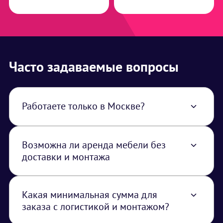
Часто задаваемые вопросы
Работаете только в Москве?
Нет, работаем по всей территории РФ. В
стоимость услуги закладывается логистика
из Москвы.
Возможна ли аренда мебели без
доставки и монтажа
Да, доступна услуга самовывоза. В таком
случае услуги монтажа/демонтажа и
доставки в смету не закладываются, но за
Какая минимальная сумма для
каждую единицу арендуемого
заказа с логистикой и монтажом?
оборудования необходимо внести залог в
Минимальная сумма заказа с логистикой и
размере закупочной стоимости. Сумма залог