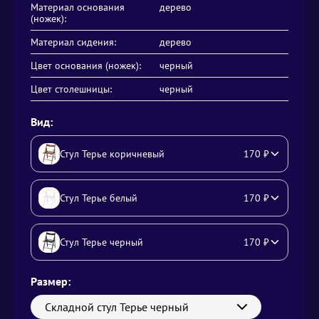
Материал основания
дерево
(ножек):
Материал сидения:
дерево
Цвет основания (ножек):
черный
Цвет столешницы:
черный
Вид:
Стул Терье коричневый
170
₽
Стул Терье белый
170
₽
Стул Терье черный
170
₽
Размер:
Складной стул Терье черный