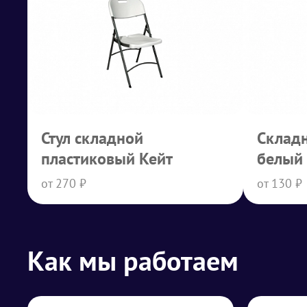
Стул складной
Складн
пластиковый Кейт
белый
от 270 ₽
от 130 ₽
Как мы работаем