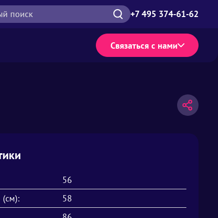
ый поиск
+7 495 374-61-62
Связаться с нами
тики
56
 (см):
58
86