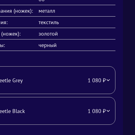
ания (ножек):
металл
ия:
текстиль
 (ножек):
золотой
ы:
черный
eetle Grey
1 080
₽
eetle Black
1 080
₽