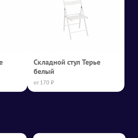
е
Складной стул Терье
белый
от 170 ₽