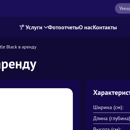
Умн
Услуги
Фотоотчеты
О нас
Контакты
tle Black в аренду
 аренду
Характерис
Ширина (см):
Длина (глубина)
Высота (см):