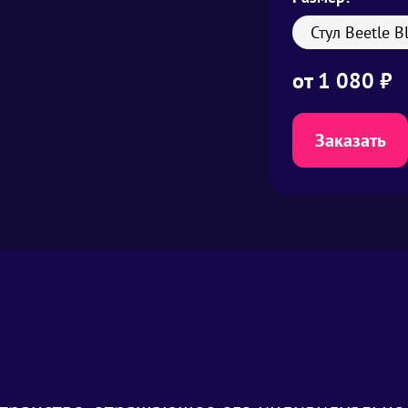
Стул Beetle B
от
1 080
₽
Заказать