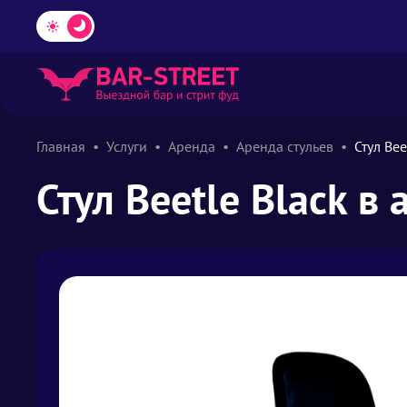
Главная
Услуги
Аренда
Аренда стульев
Стул Bee
Стул Beetle Black в