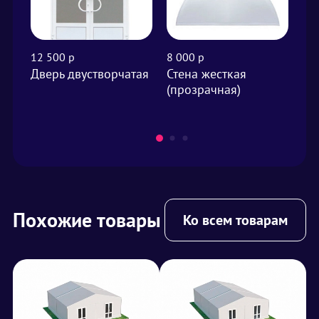
12 500 р
8 000 р
от 
Дверь двустворчатая
Стена жесткая
Фа
(прозрачная)
м²
Похожие товары
Ко всем товарам