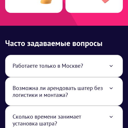
Часто задаваемые вопросы
Работаете только в Москве?
Нет, работаем по всей территории РФ. В
стоимость услуги закладывается логистика
из Москвы.
Возможна ли арендовать шатер без
логистики и монтажа?
Нет, шатры транспортируются и
устанавливаются только нашими
специалистами.
Сколько времени занимает
установка шатра?