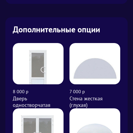
Дополнительные опции
8 000 р
7 000 р
от 
Дверь
Стена жесткая
Вы
одностворчатая
(глухая)
м²