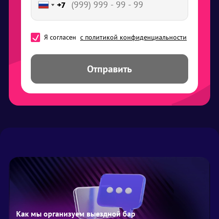
+7
+7
+7
+7
+7
Я согласен
с политикой конфиденциальности
Отправить
Как мы организуем выездной бар