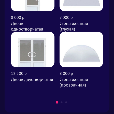
8 000 р
7 000 р
от 
Дверь
Стена жесткая
Вы
одностворчатая
(глухая)
м²
12 500 р
8 000 р
от 
Дверь двустворчатая
Стена жесткая
Фа
(прозрачная)
м²