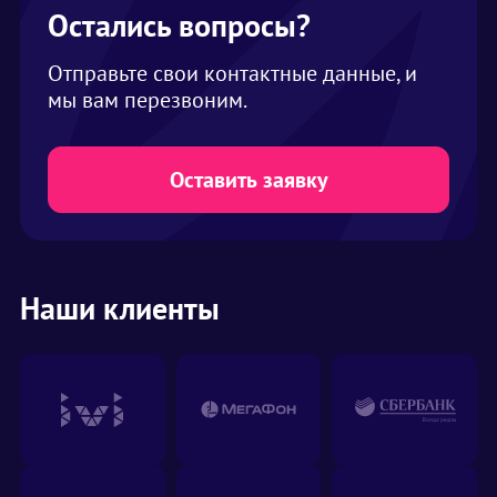
площади. Для комфортного размещения в
Остались вопросы?
шатре на одного человека закладывается 2
кв. метра. В нашем ассортименте шатры
Отправьте свои контактные данные, и
вместимостью от 2 до 1000 человек
мы вам перезвоним.
Оставить заявку
Наши клиенты