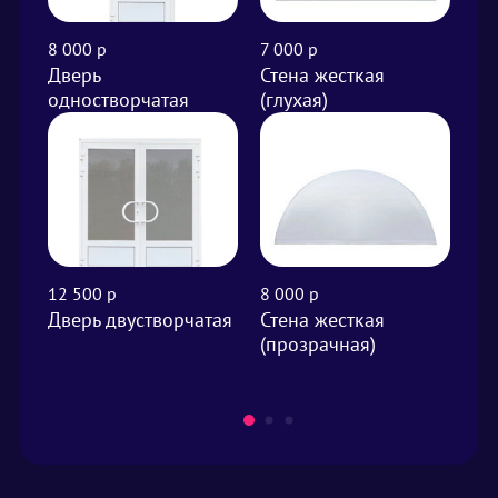
8 000 р
7 000 р
от 
Дверь
Стена жесткая
Вы
одностворчатая
(глухая)
м²
12 500 р
8 000 р
от 
Дверь двустворчатая
Стена жесткая
Фа
(прозрачная)
м²