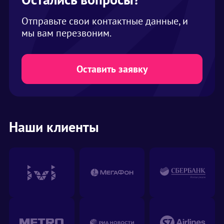
шатре на одного человека закладывается 2
кв. метра. В нашем ассортименте шатры
Отправьте свои контактные данные, и
вместимостью от 2 до 1000 человек
мы вам перезвоним.
Оставить заявку
Наши клиенты