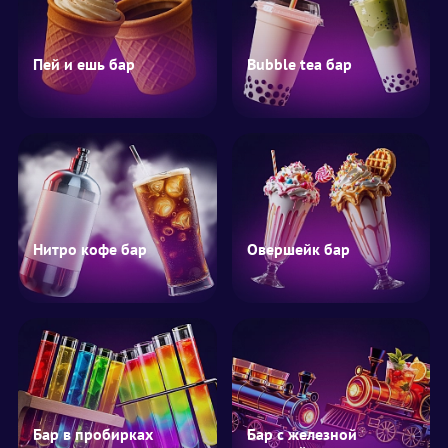
Пей и ешь бар
Bubble tea бар
Нитро кофе бар
Овершейк бар
Бар в пробирках
Бар с железной