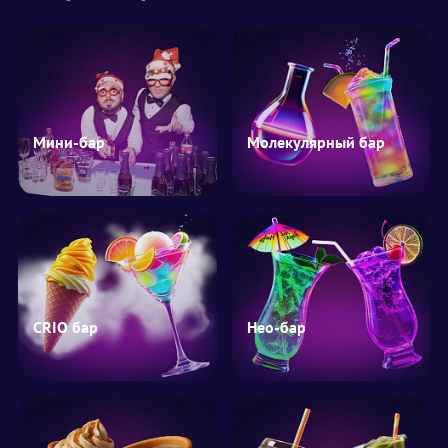
Мини-бар
Молекулярный бар
CRIO бар
Нео-бар