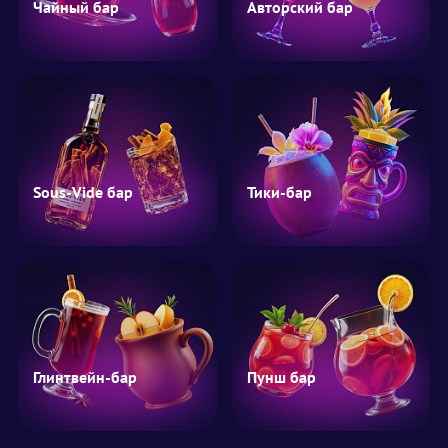
Чайный бар
Авторский бар
Sous-Vide бар
Тики-бар
Глинтвейн-бар
Пунш бар