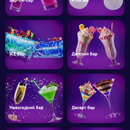
Бар-би-бар
Print Bar
ICE бар
Детский бар
Новогодний бар
Десерт бар