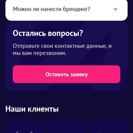
Можно ли нанести брендинг?
Да, возможно забрендировать барные
стойки, посуду, трубочки для напитков и
даже сами напитки при помощи пищевого
Остались вопросы?
принтера, трафаретов, сахарной бумаги,
также возможна печать на льду
Отправьте свои контактные данные, и
мы вам перезвоним.
Оставить заявку
Наши клиенты