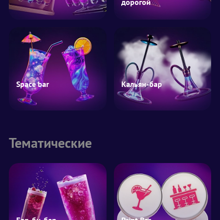
дорогой
Space bar
Кальян-бар
Тематические