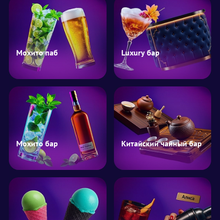
Мохито паб
Luxury бар
Мохито бар
Китайский чайный бар