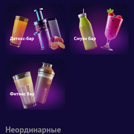
Детокс-бар
Смузи бар
Фитнес бар
Неординарные