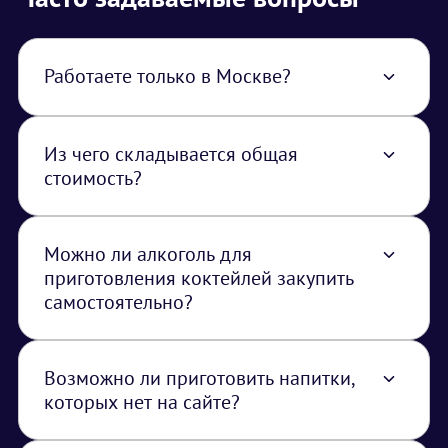
Работаете только в Москве?
Нет, работаем по всей территории РФ. В
стоимость услуги закладывается логистика
из Москвы
Из чего складывается общая
стоимость?
Коктейли + оборудование/посуда +
персонал + монтаж + логистика + доп.услуги
(например: брендинг, заезд накануне,
Можно ли алкоголь для
трансфер персона и др.)
приготовления коктейлей закупить
самостоятельно?
Да, такой вариант сотрудничества возможен
Возможно ли приготовить напитки,
которых нет на сайте?
Да, разработаем индивидуальное меню
специально под ваше мероприятие