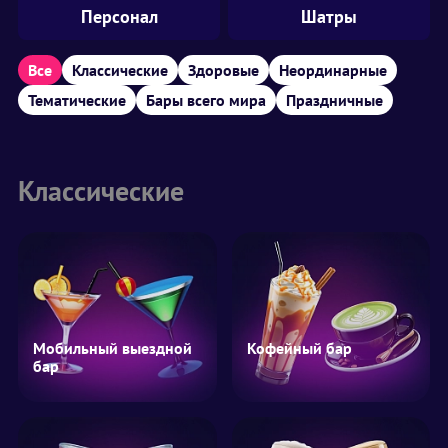
Персонал
Шатры
Все
Классические
Здоровые
Неординарные
Тематические
Бары всего мира
Праздничные
Классические
Мобильный выездной
Кофейный бар
бар