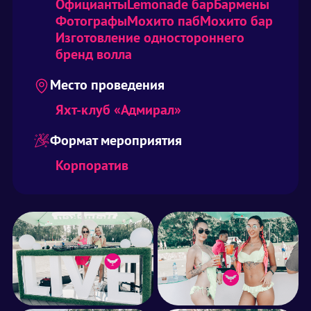
Официанты
Lemonade бар
Бармены
Фотографы
Мохито паб
Мохито бар
Изготовление одностороннего
бренд волла
Место проведения
Яхт-клуб «Адмирал»
Формат мероприятия
Корпоратив