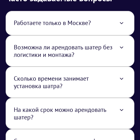
Работаете только в Москве?
Нет, работаем по всей территории РФ. В
стоимость услуги закладывается логистика
из Москвы.
Возможна ли арендовать шатер без
логистики и монтажа?
Нет, шатры транспортируются и
устанавливаются только нашими
специалистами.
Сколько времени занимает
установка шатра?
Время установки зависит от размера и типа
шатра, но обычно занимает несколько
часов.
На какой срок можно арендовать
шатер?
Арендовать шатер можно как на несколько
часов, так и на несколько дней или даже
недель, в зависимости от ваших