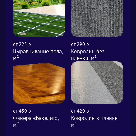
от 225 р
от 290 р
75
Выравнивание пола,
Ковролин без
Ла
м²
пленки, м²
70
от 450 р
от 420 р
Ли
Фанера «Бакелит»,
Ковролин в пленке
м²
м²