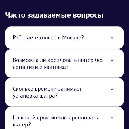
Часто задаваемые вопросы
Работаете только в Москве?
Нет, работаем по всей территории РФ. В
стоимость услуги закладывается логистика
из Москвы.
Возможна ли арендовать шатер без
логистики и монтажа?
Нет, шатры транспортируются и
устанавливаются только нашими
специалистами.
Сколько времени занимает
установка шатра?
Время установки зависит от размера и типа
шатра, но обычно занимает несколько
часов.
На какой срок можно арендовать
шатер?