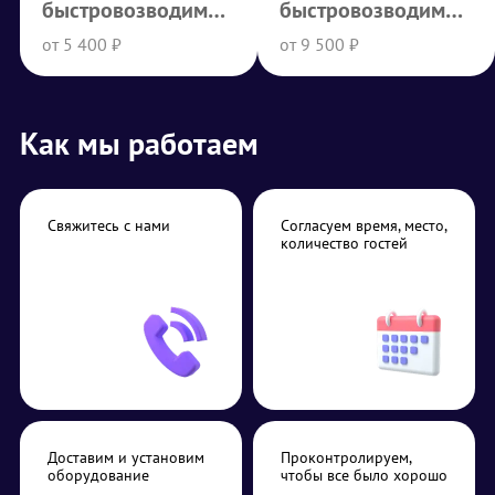
быстровозводимый
быстровозводимый
2 х 2 м
3 х 4.5 м
от 5 400 ₽
от 9 500 ₽
Как мы работаем
Свяжитесь с нами
Согласуем время, место,
количество гостей
Доставим и установим
Проконтролируем,
оборудование
чтобы все было хорошо