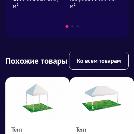
м²
м²
Похожие товары
Ко всем товарам
Тент
Тент