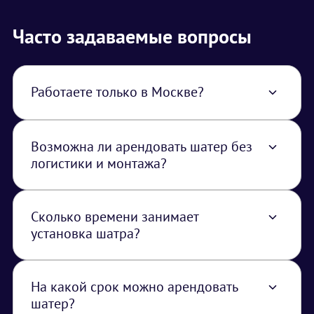
Часто задаваемые вопросы
Работаете только в Москве?
Нет, работаем по всей территории РФ. В
стоимость услуги закладывается логистика
из Москвы.
Возможна ли арендовать шатер без
логистики и монтажа?
Нет, шатры транспортируются и
устанавливаются только нашими
специалистами.
Сколько времени занимает
установка шатра?
Время установки зависит от размера и типа
шатра, но обычно занимает несколько
часов.
На какой срок можно арендовать
шатер?