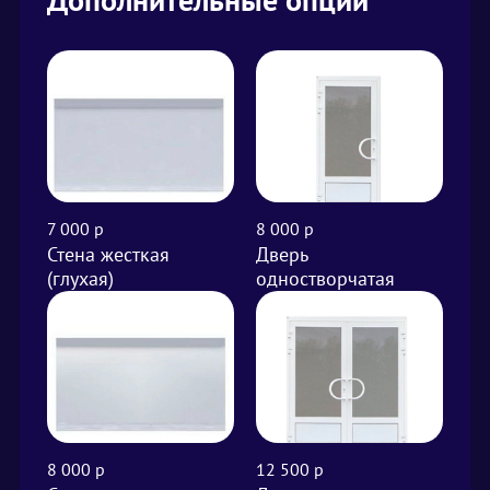
7 000 р
8 000 р
от 
Стена жесткая
Дверь
Вы
(глухая)
одностворчатая
м²
8 000 р
12 500 р
от 