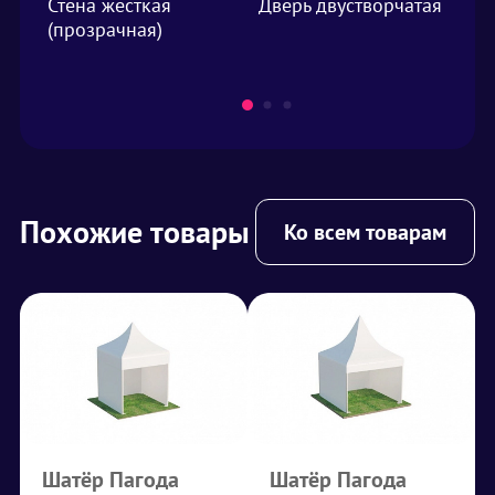
Стена жесткая
Дверь двустворчатая
Фа
(прозрачная)
м²
Похожие товары
Ко всем товарам
Шатёр Пагода
Шатёр Пагода