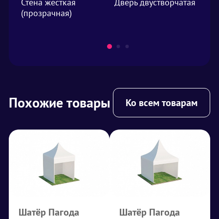
Стена жесткая
Дверь двустворчатая
Фа
(прозрачная)
м²
Похожие товары
Ко всем товарам
Шатёр Пагода
Шатёр Пагода