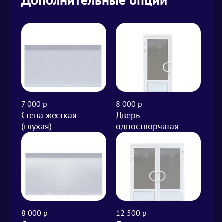
7 000 р
8 000 р
от 
Стена жесткая
Дверь
Вы
(глухая)
одностворчатая
м²
8 000 р
12 500 р
от 