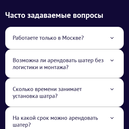
Часто задаваемые вопросы
Работаете только в Москве?
Нет, работаем по всей территории РФ. В
стоимость услуги закладывается логистика
из Москвы.
Возможна ли арендовать шатер без
логистики и монтажа?
Нет, шатры транспортируются и
устанавливаются только нашими
специалистами.
Сколько времени занимает
установка шатра?
Время установки зависит от размера и типа
шатра, но обычно занимает несколько
часов.
На какой срок можно арендовать
шатер?