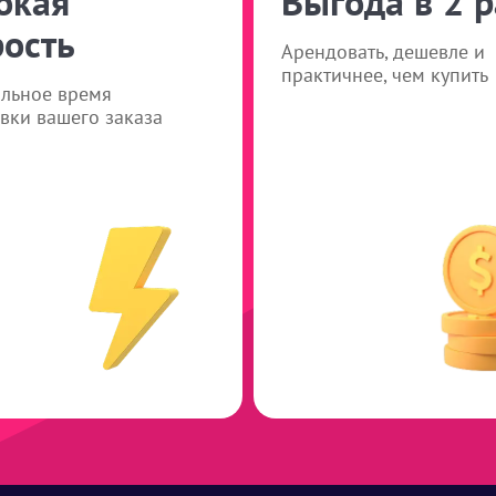
окая
Выгода в 2 р
рость
Арендовать, дешевле и
практичнее, чем купить
льное время
вки вашего заказа