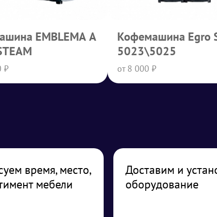
ашина EMBLEMA A
Кофемашина Egro 
STEAM
5023\5025
0 ₽
от 8 000 ₽
суем время, место,
Доставим и устан
тимент мебели
оборудование