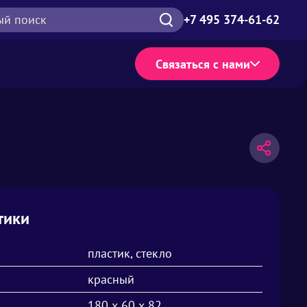
ый поиск
+7 495 374-61-62
Связаться с нами
тики
пластик, стекло
красный
180 х 60 х 82