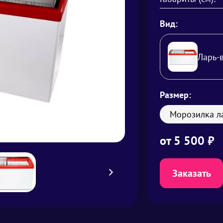
Вид:
Ларь-
Размер:
Морозилка ла
от
5 500
₽
Заказать