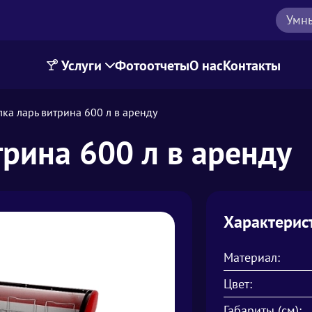
Умн
Услуги
Фотоотчеты
О нас
Контакты
ка ларь витрина 600 л в аренду
рина 600 л в аренду
Характерис
Материал:
Цвет:
Габариты (см):