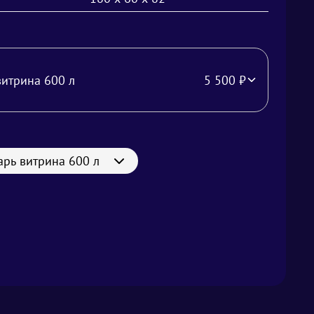
витрина 600 л
5 500
₽
рь витрина 600 л