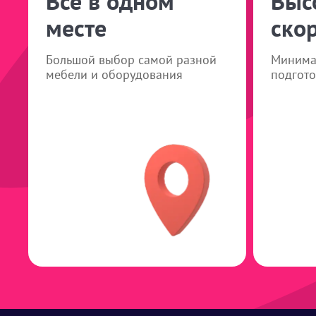
Все в одном
Выс
месте
ско
Большой выбор самой разной
Минима
мебели и оборудования
подгото