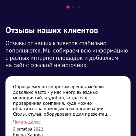
Отзывы наших клиентов
Отзывы от наших клиентов стабильно
пополняются. Мы собираем всю информацию
с разных интернет площадок и добавляем
на сайт с ссылкой на источник.
Обращаемся по вопросам аренды мебели
довольно часто - у нас много выездных
мероприятий, и удобно, когда есть
проверенная компания, куда можно
обратиться за помощью в их организации.
Столы, стулья, оборудование для презентаций
- самые частые наши запросы. Привозят без
Читать далее
опозданий, помогают с установкой, если
5 октября 2022
требуется - всегда дадут совет что лучше
Елена Ханова
выбрать. Сотрудничество нас устраивает,