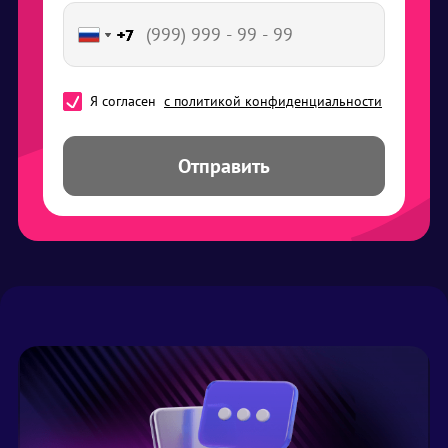
+7
+7
+7
+7
+7
Я согласен
с политикой конфиденциальности
Отправить