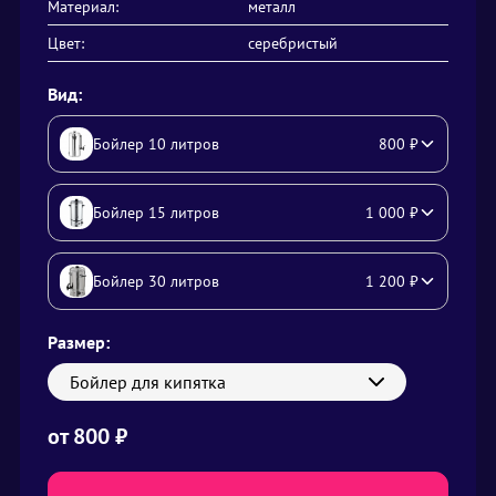
Материал:
металл
Цвет:
серебристый
Вид:
Бойлер 10 литров
800
₽
Бойлер 15 литров
1 000
₽
Бойлер 30 литров
1 200
₽
Размер:
Бойлер для кипятка
от
800
₽