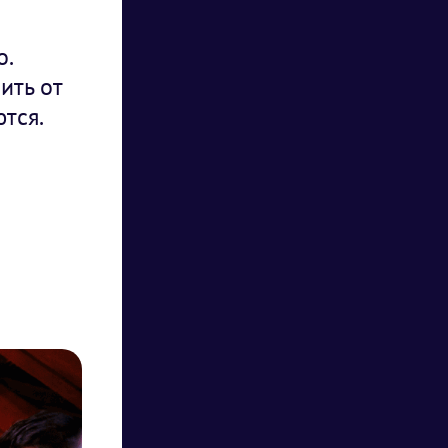
о.
ить от
тся.