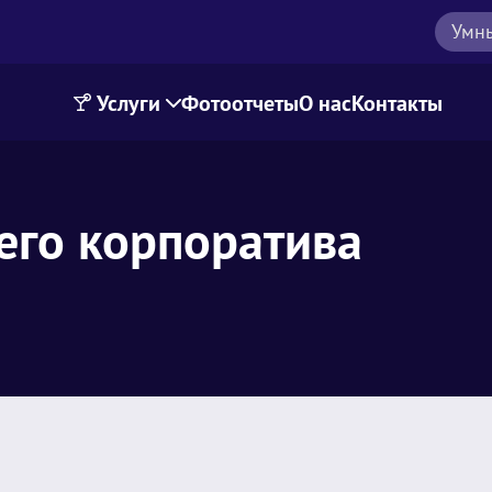
Умн
Услуги
Фотоотчеты
О нас
Контакты
его корпоратива