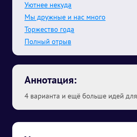
Уютнее некуда
Мы дружные и нас много
Торжество года
Полный отрыв
Аннотация:
4 варианта и ещё больше идей дл