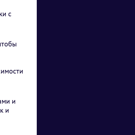
ки с
 чтобы
симости
ами и
к и