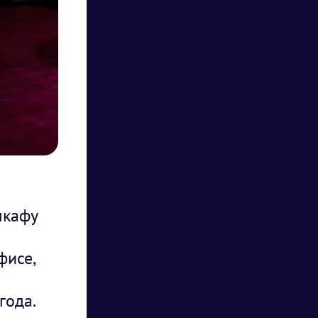
шкафу
фисе,
года.