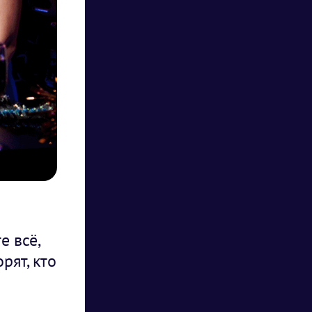
е всё,
рят, кто