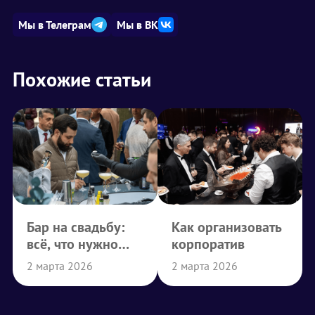
Мы в Телеграм
Мы в ВК
Похожие статьи
Бар на свадьбу:
Как организовать
всё, что нужно
корпоратив
знать
2 марта 2026
2 марта 2026