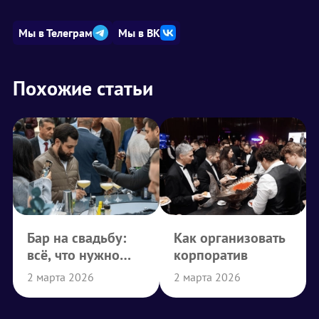
Мы в Телеграм
Мы в ВК
Похожие статьи
Бар на свадьбу:
Как организовать
всё, что нужно
корпоратив
знать
2 марта 2026
2 марта 2026